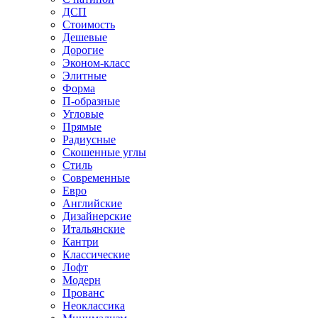
ДСП
Стоимость
Дешевые
Дорогие
Эконом-класс
Элитные
Форма
П-образные
Угловые
Прямые
Радиусные
Скошенные углы
Стиль
Современные
Евро
Английские
Дизайнерские
Итальянские
Кантри
Классические
Лофт
Модерн
Прованс
Неоклассика