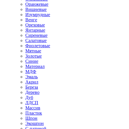
Оранжевые
Вишневые
Изумрудные
Венге
Ореховые
Янтарные
Сиреневые
Салатовые
Фиолетовые
Мятные
Золотые
Синие
Материал
МДФ
Эмаль
Акрил
Береза
Дерево
Дуб
ЛДСП
Массив
Пластик
Шпон
Экошпон
С патиной