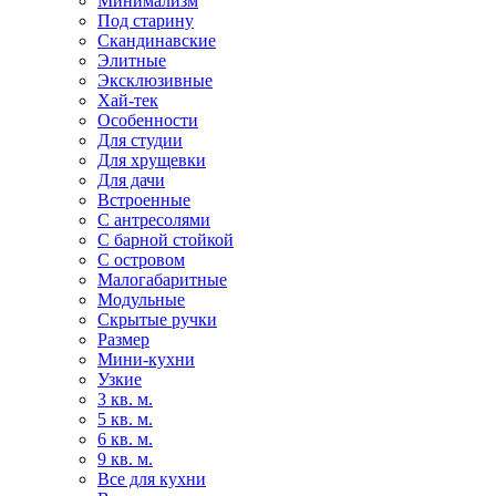
Минимализм
Под старину
Скандинавские
Элитные
Эксклюзивные
Хай-тек
Особенности
Для студии
Для хрущевки
Для дачи
Встроенные
С антресолями
С барной стойкой
С островом
Малогабаритные
Модульные
Скрытые ручки
Размер
Мини-кухни
Узкие
3 кв. м.
5 кв. м.
6 кв. м.
9 кв. м.
Все для кухни