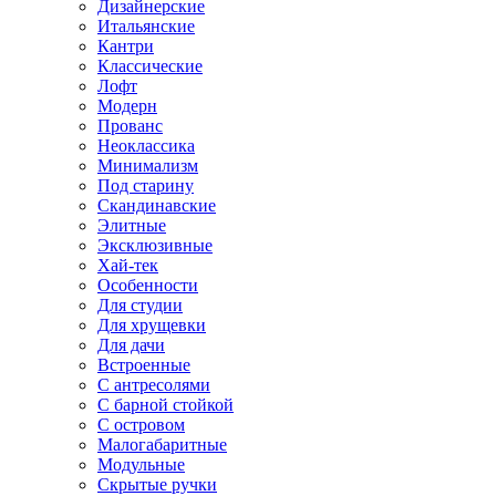
Дизайнерские
Итальянские
Кантри
Классические
Лофт
Модерн
Прованс
Неоклассика
Минимализм
Под старину
Скандинавские
Элитные
Эксклюзивные
Хай-тек
Особенности
Для студии
Для хрущевки
Для дачи
Встроенные
С антресолями
С барной стойкой
С островом
Малогабаритные
Модульные
Скрытые ручки