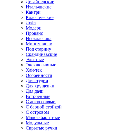
Дизайнерские
Итальянские
Кантри
Классические
Лофт
Модерн
Прованс
Неоклассика
Минимализм
Под старину
Скандинавские
Элитные
Эксклюзивные
Хай-тек
Особенности
Для студии
Для хрущевки
Для дачи
Встроенные
С антресолями
С барной стойкой
С островом
Малогабаритные
Модульные
Скрытые ручки