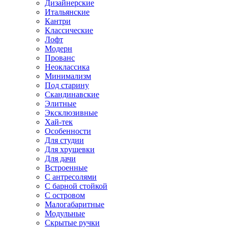
Дизайнерские
Итальянские
Кантри
Классические
Лофт
Модерн
Прованс
Неоклассика
Минимализм
Под старину
Скандинавские
Элитные
Эксклюзивные
Хай-тек
Особенности
Для студии
Для хрущевки
Для дачи
Встроенные
С антресолями
С барной стойкой
С островом
Малогабаритные
Модульные
Скрытые ручки