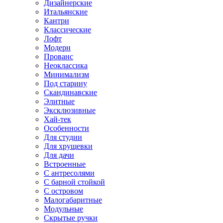
Дизайнерские
Итальянские
Кантри
Классические
Лофт
Модерн
Прованс
Неоклассика
Минимализм
Под старину
Скандинавские
Элитные
Эксклюзивные
Хай-тек
Особенности
Для студии
Для хрущевки
Для дачи
Встроенные
С антресолями
С барной стойкой
С островом
Малогабаритные
Модульные
Скрытые ручки