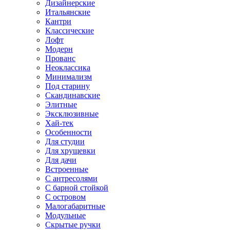
Дизайнерские
Итальянские
Кантри
Классические
Лофт
Модерн
Прованс
Неоклассика
Минимализм
Под старину
Скандинавские
Элитные
Эксклюзивные
Хай-тек
Особенности
Для студии
Для хрущевки
Для дачи
Встроенные
С антресолями
С барной стойкой
С островом
Малогабаритные
Модульные
Скрытые ручки