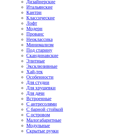
Дизайнерские
Итальянские
Кантри
Классические
Лофт
Модерн
Прованс
Неоклассика
Минимализм
Под старину
Скандинавские
Элитные
Эксклюзивные
Хай-тек
Особенности
Для студии
Для хрущевки
Для дачи
Встроенные
С антресолями
С барной стойкой
С островом
Малогабаритные
Модульные
Скрытые ручки