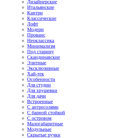
Дизайнерские
Итальянские
Кантри
Классические
Лофт
Модерн
Прованс
Неоклассика
Минимализм
Под старину
Скандинавские
Элитные
Эксклюзивные
Хай-тек
Особенности
Для студии
Для хрущевки
Для дачи
Встроенные
С антресолями
С барной стойкой
С островом
Малогабаритные
Модульные
Скрытые ручки