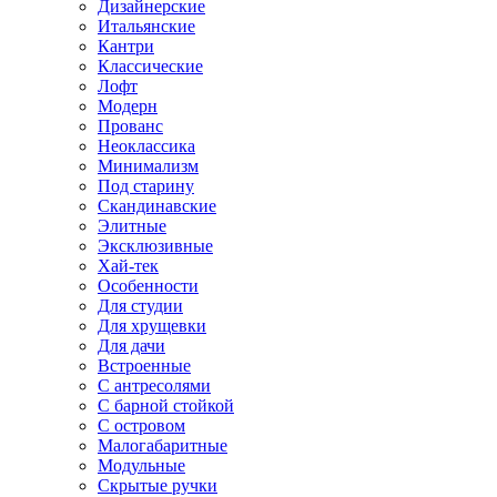
Дизайнерские
Итальянские
Кантри
Классические
Лофт
Модерн
Прованс
Неоклассика
Минимализм
Под старину
Скандинавские
Элитные
Эксклюзивные
Хай-тек
Особенности
Для студии
Для хрущевки
Для дачи
Встроенные
С антресолями
С барной стойкой
С островом
Малогабаритные
Модульные
Скрытые ручки