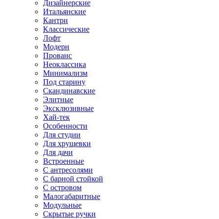
Дизайнерские
Итальянские
Кантри
Классические
Лофт
Модерн
Прованс
Неоклассика
Минимализм
Под старину
Скандинавские
Элитные
Эксклюзивные
Хай-тек
Особенности
Для студии
Для хрущевки
Для дачи
Встроенные
С антресолями
С барной стойкой
С островом
Малогабаритные
Модульные
Скрытые ручки