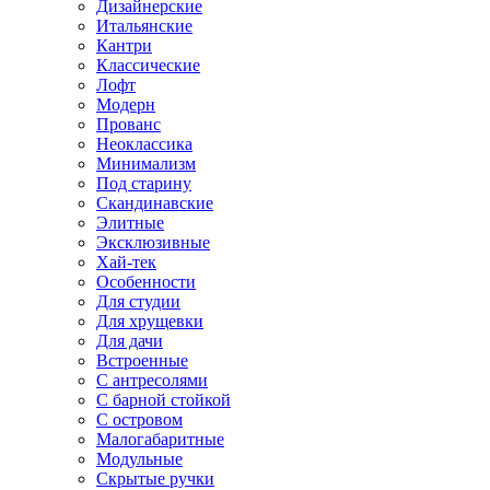
Дизайнерские
Итальянские
Кантри
Классические
Лофт
Модерн
Прованс
Неоклассика
Минимализм
Под старину
Скандинавские
Элитные
Эксклюзивные
Хай-тек
Особенности
Для студии
Для хрущевки
Для дачи
Встроенные
С антресолями
С барной стойкой
С островом
Малогабаритные
Модульные
Скрытые ручки