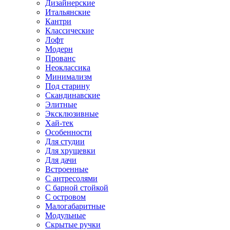
Дизайнерские
Итальянские
Кантри
Классические
Лофт
Модерн
Прованс
Неоклассика
Минимализм
Под старину
Скандинавские
Элитные
Эксклюзивные
Хай-тек
Особенности
Для студии
Для хрущевки
Для дачи
Встроенные
С антресолями
С барной стойкой
С островом
Малогабаритные
Модульные
Скрытые ручки