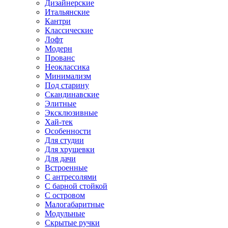
Дизайнерские
Итальянские
Кантри
Классические
Лофт
Модерн
Прованс
Неоклассика
Минимализм
Под старину
Скандинавские
Элитные
Эксклюзивные
Хай-тек
Особенности
Для студии
Для хрущевки
Для дачи
Встроенные
С антресолями
С барной стойкой
С островом
Малогабаритные
Модульные
Скрытые ручки