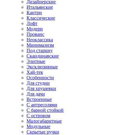
Дизайнерские
Итальянские
Кантри
Классические
Лофт
Модерн
Прованс
Неоклассика
Минимализм
Под старину
Скандинавские
Элитные
Эксклюзивные
Хай-тек
Особенности
Для студии
Для хрущевки
Для дачи
Встроенные
С антресолями
С барной стойкой
С островом
Малогабаритные
Модульные
Скрытые ручки