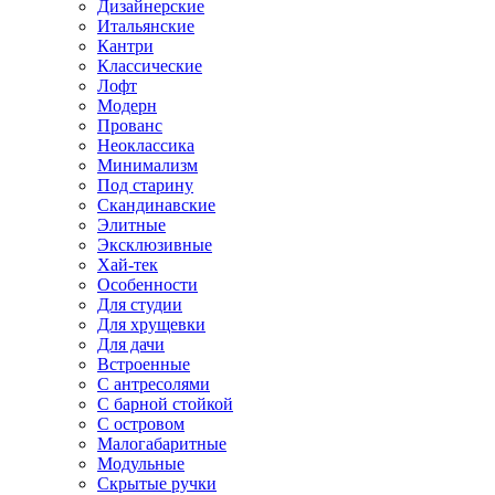
Дизайнерские
Итальянские
Кантри
Классические
Лофт
Модерн
Прованс
Неоклассика
Минимализм
Под старину
Скандинавские
Элитные
Эксклюзивные
Хай-тек
Особенности
Для студии
Для хрущевки
Для дачи
Встроенные
С антресолями
С барной стойкой
С островом
Малогабаритные
Модульные
Скрытые ручки