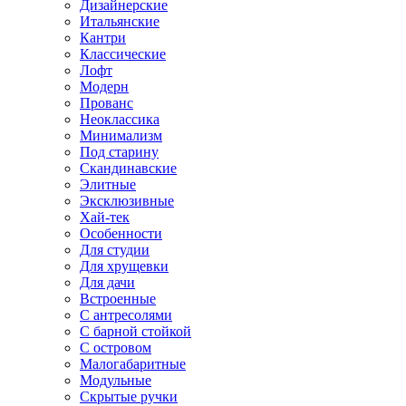
Дизайнерские
Итальянские
Кантри
Классические
Лофт
Модерн
Прованс
Неоклассика
Минимализм
Под старину
Скандинавские
Элитные
Эксклюзивные
Хай-тек
Особенности
Для студии
Для хрущевки
Для дачи
Встроенные
С антресолями
С барной стойкой
С островом
Малогабаритные
Модульные
Скрытые ручки