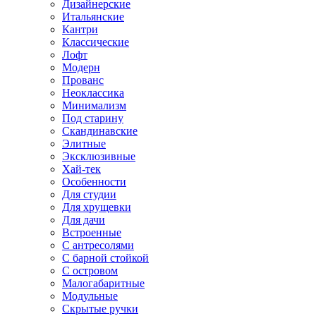
Дизайнерские
Итальянские
Кантри
Классические
Лофт
Модерн
Прованс
Неоклассика
Минимализм
Под старину
Скандинавские
Элитные
Эксклюзивные
Хай-тек
Особенности
Для студии
Для хрущевки
Для дачи
Встроенные
С антресолями
С барной стойкой
С островом
Малогабаритные
Модульные
Скрытые ручки