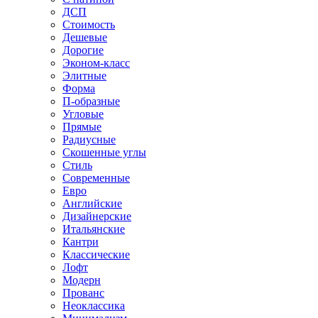
ДСП
Стоимость
Дешевые
Дорогие
Эконом-класс
Элитные
Форма
П-образные
Угловые
Прямые
Радиусные
Скошенные углы
Стиль
Современные
Евро
Английские
Дизайнерские
Итальянские
Кантри
Классические
Лофт
Модерн
Прованс
Неоклассика