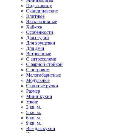
Минимализм
Под старину
Скандинавские
Элитные
Эксклюзивные
Хай-тек
Особенности
Для студии
Для хрущевки
Для дачи
Встроенные
С антресолями
С барной стойкой
С островом
Малогабаритные
Модульные
Скрытые ручки
Размер
Мини-кухни
Узкие
3 кв. м.
5 кв. м.
6 кв. м.
9 кв. м.
Все для кухни