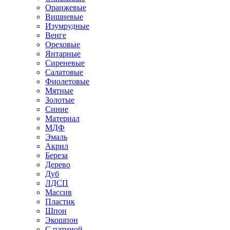
Оранжевые
Вишневые
Изумрудные
Венге
Ореховые
Янтарные
Сиреневые
Салатовые
Фиолетовые
Мятные
Золотые
Синие
Материал
МДФ
Эмаль
Акрил
Береза
Дерево
Дуб
ЛДСП
Массив
Пластик
Шпон
Экошпон
С патиной