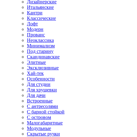
Дизайнерские
Итальянские
Кантри
Классические
Лофт
Модерн
Прованс
Неоклассика
Минимализм
Под старину
Скандинавские
Элитные
Эксклюзивные
Хай-тек
Особенности
Для студии
Для хрущевки
Для дачи
Встроенные
С антресолями
С барной стойкой
С островом
Малогабаритные
Модульные
Скрытые ручки