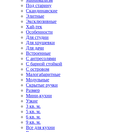
Минимализм
Под старину
Скандинавские
Элитные
Эксклюзивные
Хай-тек
Особенности
Для студии
Для хрущевки
Для дачи
Встроенные
С антресолями
С барной стойкой
С островом
Малогабаритные
Модульные
Скрытые ручки
Размер
Мини-кухни
Узкие
3 кв. м.
5 кв. м.
6 кв. м.
9 кв. м.
Все для кухни