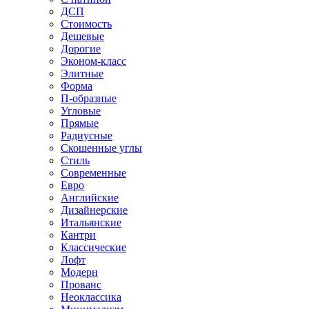
ДСП
Стоимость
Дешевые
Дорогие
Эконом-класс
Элитные
Форма
П-образные
Угловые
Прямые
Радиусные
Скошенные углы
Стиль
Современные
Евро
Английские
Дизайнерские
Итальянские
Кантри
Классические
Лофт
Модерн
Прованс
Неоклассика