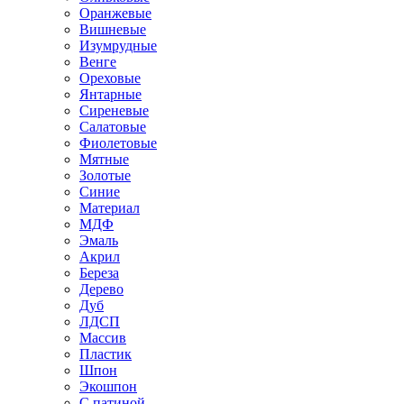
Оранжевые
Вишневые
Изумрудные
Венге
Ореховые
Янтарные
Сиреневые
Салатовые
Фиолетовые
Мятные
Золотые
Синие
Материал
МДФ
Эмаль
Акрил
Береза
Дерево
Дуб
ЛДСП
Массив
Пластик
Шпон
Экошпон
С патиной