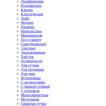
Дизайнерские
Итальянские
Кантри
Классические
Лофт
Модерн
Прованс
Неоклассика
Минимализм
Под старину
Скандинавские
Элитные
Эксклюзивные
Хай-тек
Особенности
Для студии
Для хрущевки
Для дачи
Встроенные
С антресолями
С барной стойкой
С островом
Малогабаритные
Модульные
Скрытые ручки