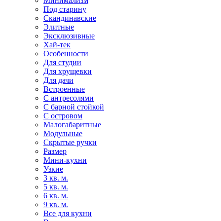
Минимализм
Под старину
Скандинавские
Элитные
Эксклюзивные
Хай-тек
Особенности
Для студии
Для хрущевки
Для дачи
Встроенные
С антресолями
С барной стойкой
С островом
Малогабаритные
Модульные
Скрытые ручки
Размер
Мини-кухни
Узкие
3 кв. м.
5 кв. м.
6 кв. м.
9 кв. м.
Все для кухни