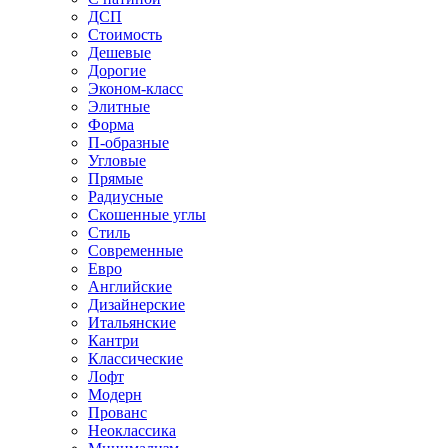
ДСП
Стоимость
Дешевые
Дорогие
Эконом-класс
Элитные
Форма
П-образные
Угловые
Прямые
Радиусные
Скошенные углы
Стиль
Современные
Евро
Английские
Дизайнерские
Итальянские
Кантри
Классические
Лофт
Модерн
Прованс
Неоклассика