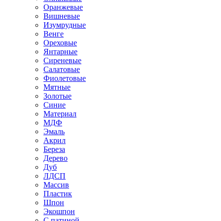
Оранжевые
Вишневые
Изумрудные
Венге
Ореховые
Янтарные
Сиреневые
Салатовые
Фиолетовые
Мятные
Золотые
Синие
Материал
МДФ
Эмаль
Акрил
Береза
Дерево
Дуб
ЛДСП
Массив
Пластик
Шпон
Экошпон
С патиной