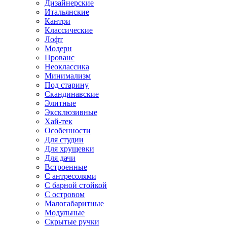
Дизайнерские
Итальянские
Кантри
Классические
Лофт
Модерн
Прованс
Неоклассика
Минимализм
Под старину
Скандинавские
Элитные
Эксклюзивные
Хай-тек
Особенности
Для студии
Для хрущевки
Для дачи
Встроенные
С антресолями
С барной стойкой
С островом
Малогабаритные
Модульные
Скрытые ручки