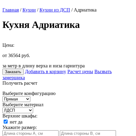
Главная
/
Кухни
/
Кухни из ДСП
/ Адриатика
Кухня Адриатика
Цена:
от 36564
руб.
за метр в длину верха и низа гарнитура
Добавить в корзину
Расчет цены
Вызвать
Заказать
замерщика
Получить расчет
Выберите конфигурацию
Выберите материал
Верхние шкафы:
нет
да
Укажите размер: