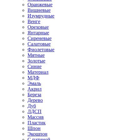
Оранжевые
Вишневые
Изумрудные
Венге
Ореховые
Янтарные
Сиреневые
Салатовые
Фиолетовые
Мятные
Золотые
Синие
Материал
МДФ
Эмаль
Акрил
Береза
Дерево
Дуб
ЛДСП
Массив
Пластик
Шпон
Экошпон
С патиной