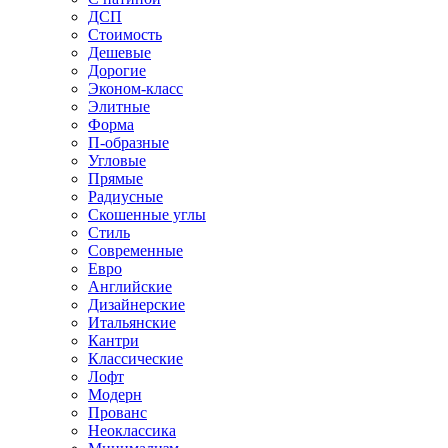
ДСП
Стоимость
Дешевые
Дорогие
Эконом-класс
Элитные
Форма
П-образные
Угловые
Прямые
Радиусные
Скошенные углы
Стиль
Современные
Евро
Английские
Дизайнерские
Итальянские
Кантри
Классические
Лофт
Модерн
Прованс
Неоклассика