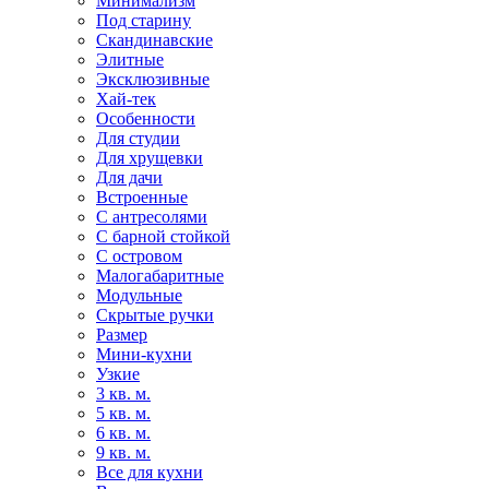
Минимализм
Под старину
Скандинавские
Элитные
Эксклюзивные
Хай-тек
Особенности
Для студии
Для хрущевки
Для дачи
Встроенные
С антресолями
С барной стойкой
С островом
Малогабаритные
Модульные
Скрытые ручки
Размер
Мини-кухни
Узкие
3 кв. м.
5 кв. м.
6 кв. м.
9 кв. м.
Все для кухни