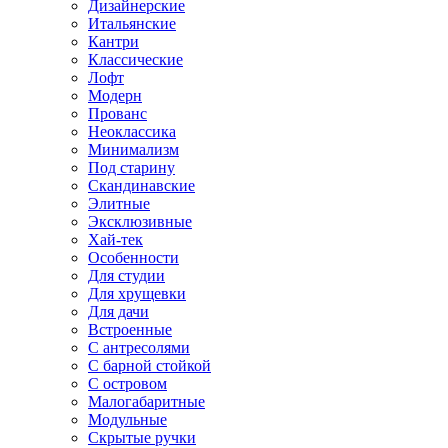
Дизайнерские
Итальянские
Кантри
Классические
Лофт
Модерн
Прованс
Неоклассика
Минимализм
Под старину
Скандинавские
Элитные
Эксклюзивные
Хай-тек
Особенности
Для студии
Для хрущевки
Для дачи
Встроенные
С антресолями
С барной стойкой
С островом
Малогабаритные
Модульные
Скрытые ручки