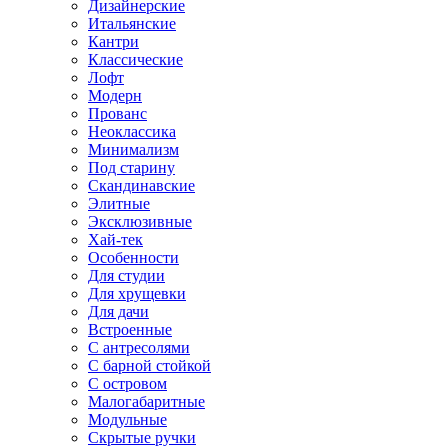
Дизайнерские
Итальянские
Кантри
Классические
Лофт
Модерн
Прованс
Неоклассика
Минимализм
Под старину
Скандинавские
Элитные
Эксклюзивные
Хай-тек
Особенности
Для студии
Для хрущевки
Для дачи
Встроенные
С антресолями
С барной стойкой
С островом
Малогабаритные
Модульные
Скрытые ручки