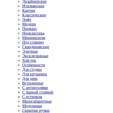
Дизайнерские
Итальянские
Кантри
Классические
Лофт
Модерн
Прованс
Неоклассика
Минимализм
Под старину
Скандинавские
Элитные
Эксклюзивные
Хай-тек
Особенности
Для студии
Для хрущевки
Для дачи
Встроенные
С антресолями
С барной стойкой
С островом
Малогабаритные
Модульные
Скрытые ручки