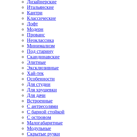
Дизайнерские
Итальянские
Кантри
Классические
Лофт
Модерн
Прованс
Неоклассика
Минимализм
Под старину
Скандинавские
Элитные
Эксклюзивные
Хай-тек
Особенности
Для студии
Для хрущевки
Для дачи
Встроенные
С антресолями
С барной стойкой
С островом
Малогабаритные
Модульные
Скрытые ручки