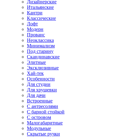
Дизайнерские
Итальянские
Кантри
Классические
Лофт
Модерн
Прованс
Неоклассика
Минимализм
Под старину
Скандинавские
Элитные
Эксклюзивные
Хай-тек
Особенности
Для студии
Для хрущевки
Для дачи
Встроенные
С антресолями
С барной стойкой
С островом
Малогабаритные
Модульные
Скрытые ручки