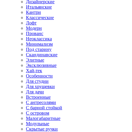
Дизайнерские
Итальянские
Кантри
Классические
Лофт
Модерн
Прованс
Неоклассика
Минимализм
Под старину
Скандинавские
Элитные
Эксклюзивные
Хай-тек
Особенности
Для студии
Для хрущевки
Для дачи
Встроенные
С антресолями
С барной стойкой
С островом
Малогабаритные
Модульные
Скрытые ручки