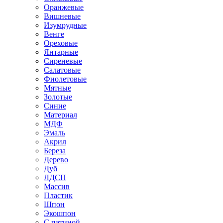
Оранжевые
Вишневые
Изумрудные
Венге
Ореховые
Янтарные
Сиреневые
Салатовые
Фиолетовые
Мятные
Золотые
Синие
Материал
МДФ
Эмаль
Акрил
Береза
Дерево
Дуб
ЛДСП
Массив
Пластик
Шпон
Экошпон
С патиной