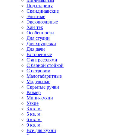
Минимализм
Под старину
Скандинавские
Элитные
Эксклюзивные
Хай-тек
Особенности
Для студии
Для хрущевки
Для дачи
Встроенные
С антресолями
С барной стойкой
С островом
Малогабаритные
Модульные
Скрытые ручки
Размер
Мини-кухни
Узкие
3 кв. м.
5 кв. м.
6 кв. м.
9 кв. м.
Все для кухни