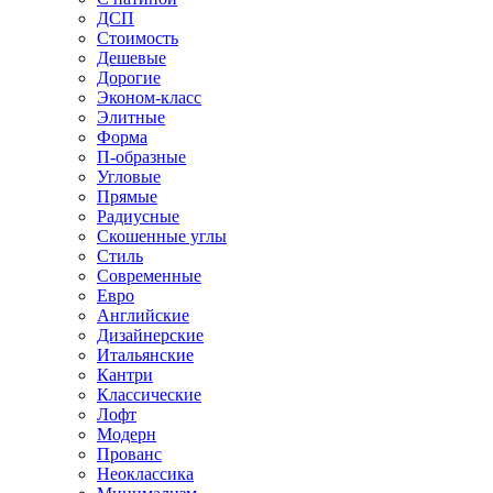
ДСП
Стоимость
Дешевые
Дорогие
Эконом-класс
Элитные
Форма
П-образные
Угловые
Прямые
Радиусные
Скошенные углы
Стиль
Современные
Евро
Английские
Дизайнерские
Итальянские
Кантри
Классические
Лофт
Модерн
Прованс
Неоклассика