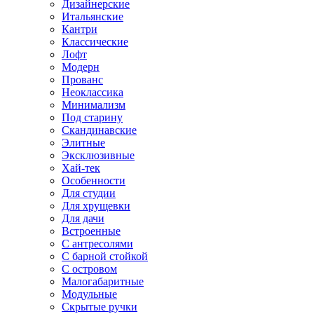
Дизайнерские
Итальянские
Кантри
Классические
Лофт
Модерн
Прованс
Неоклассика
Минимализм
Под старину
Скандинавские
Элитные
Эксклюзивные
Хай-тек
Особенности
Для студии
Для хрущевки
Для дачи
Встроенные
С антресолями
С барной стойкой
С островом
Малогабаритные
Модульные
Скрытые ручки