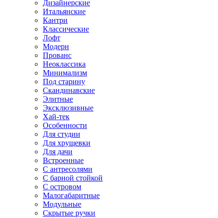
Дизайнерские
Итальянские
Кантри
Классические
Лофт
Модерн
Прованс
Неоклассика
Минимализм
Под старину
Скандинавские
Элитные
Эксклюзивные
Хай-тек
Особенности
Для студии
Для хрущевки
Для дачи
Встроенные
С антресолями
С барной стойкой
С островом
Малогабаритные
Модульные
Скрытые ручки