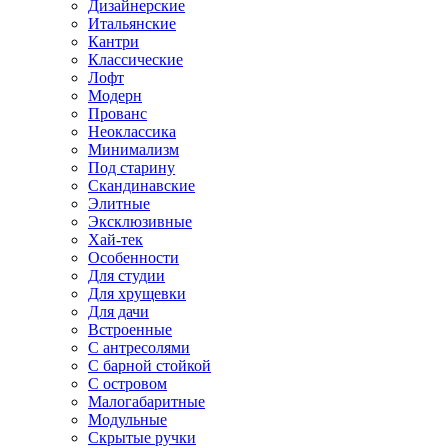
Дизайнерские
Итальянские
Кантри
Классические
Лофт
Модерн
Прованс
Неоклассика
Минимализм
Под старину
Скандинавские
Элитные
Эксклюзивные
Хай-тек
Особенности
Для студии
Для хрущевки
Для дачи
Встроенные
С антресолями
С барной стойкой
С островом
Малогабаритные
Модульные
Скрытые ручки