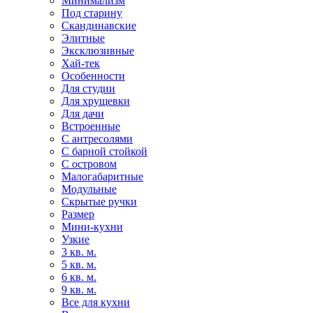
Минимализм
Под старину
Скандинавские
Элитные
Эксклюзивные
Хай-тек
Особенности
Для студии
Для хрущевки
Для дачи
Встроенные
С антресолями
С барной стойкой
С островом
Малогабаритные
Модульные
Скрытые ручки
Размер
Мини-кухни
Узкие
3 кв. м.
5 кв. м.
6 кв. м.
9 кв. м.
Все для кухни