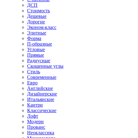
ДСП
Стоимость
Дешевые
Дорогие
Эконом-класс
Элитные
Форма
П-образные
Угловые
Прямые
Радиусные
Скошенные углы
Стиль
Современные
Евро
Английские
Дизайнерские
Итальянские
Кантри
Классические
Лофт
Модерн
Прованс
Неоклассика