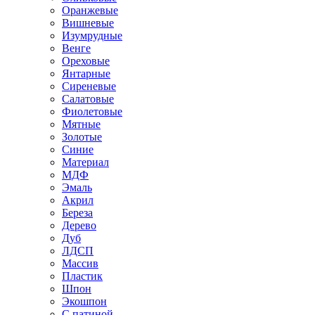
Оранжевые
Вишневые
Изумрудные
Венге
Ореховые
Янтарные
Сиреневые
Салатовые
Фиолетовые
Мятные
Золотые
Синие
Материал
МДФ
Эмаль
Акрил
Береза
Дерево
Дуб
ЛДСП
Массив
Пластик
Шпон
Экошпон
С патиной