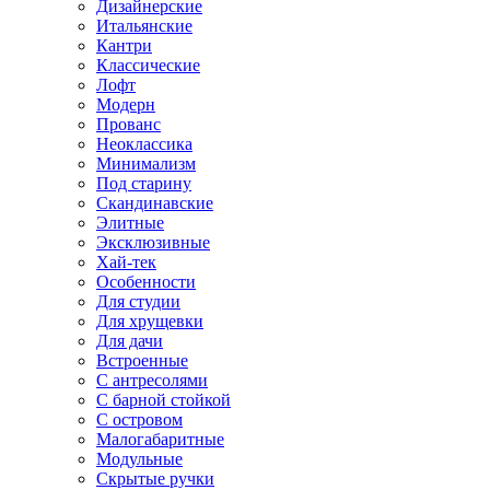
Дизайнерские
Итальянские
Кантри
Классические
Лофт
Модерн
Прованс
Неоклассика
Минимализм
Под старину
Скандинавские
Элитные
Эксклюзивные
Хай-тек
Особенности
Для студии
Для хрущевки
Для дачи
Встроенные
С антресолями
С барной стойкой
С островом
Малогабаритные
Модульные
Скрытые ручки