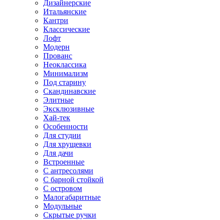
Дизайнерские
Итальянские
Кантри
Классические
Лофт
Модерн
Прованс
Неоклассика
Минимализм
Под старину
Скандинавские
Элитные
Эксклюзивные
Хай-тек
Особенности
Для студии
Для хрущевки
Для дачи
Встроенные
С антресолями
С барной стойкой
С островом
Малогабаритные
Модульные
Скрытые ручки