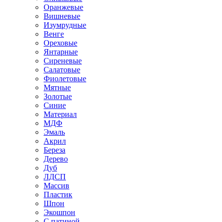
Оранжевые
Вишневые
Изумрудные
Венге
Ореховые
Янтарные
Сиреневые
Салатовые
Фиолетовые
Мятные
Золотые
Синие
Материал
МДФ
Эмаль
Акрил
Береза
Дерево
Дуб
ЛДСП
Массив
Пластик
Шпон
Экошпон
С патиной