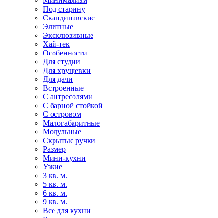
Минимализм
Под старину
Скандинавские
Элитные
Эксклюзивные
Хай-тек
Особенности
Для студии
Для хрущевки
Для дачи
Встроенные
С антресолями
С барной стойкой
С островом
Малогабаритные
Модульные
Скрытые ручки
Размер
Мини-кухни
Узкие
3 кв. м.
5 кв. м.
6 кв. м.
9 кв. м.
Все для кухни