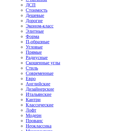
ДСП
Стоимость
Дешевые
Дорогие
Эконом-класс
Элитные
Форма
П-образные
Угловые
Прямые
Радиусные
Скошенные углы
Стиль
Современные
Евро
Английские
Дизайнерские
Итальянские
Кантри
Классические
Лофт
Модерн
Прованс
Неоклассика