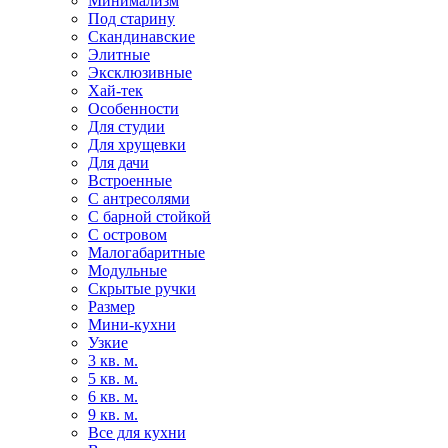
Минимализм
Под старину
Скандинавские
Элитные
Эксклюзивные
Хай-тек
Особенности
Для студии
Для хрущевки
Для дачи
Встроенные
С антресолями
С барной стойкой
С островом
Малогабаритные
Модульные
Скрытые ручки
Размер
Мини-кухни
Узкие
3 кв. м.
5 кв. м.
6 кв. м.
9 кв. м.
Все для кухни