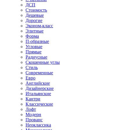
ДСП
Стоимость
Дешевые
Дорогие
Эконом-класс
Элитные
Форма
П-образные
Угловые
Прямые
Радиусные
Скошенные углы
Стиль
Современные
Евро
Английские
Дизайнерские
Итальянские
Кантри
Классические
Лофт
Модерн
Прованс
Неоклассика