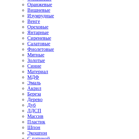
Оранжевые
Вишневые
Изумрудные
Венге
Ореховые
Янтарные
Сиреневые
Салатовые
Фиолетовые
Мятные
Золотые
Синие
Материал
МДФ
Эмаль
Акрил
Береза
Дерево
Дуб
ЛДСП
Массив
Пластик
Шпон
Экошпон
С патиной