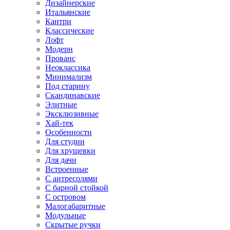
Дизайнерские
Итальянские
Кантри
Классические
Лофт
Модерн
Прованс
Неоклассика
Минимализм
Под старину
Скандинавские
Элитные
Эксклюзивные
Хай-тек
Особенности
Для студии
Для хрущевки
Для дачи
Встроенные
С антресолями
С барной стойкой
С островом
Малогабаритные
Модульные
Скрытые ручки