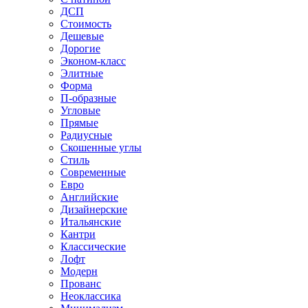
ДСП
Стоимость
Дешевые
Дорогие
Эконом-класс
Элитные
Форма
П-образные
Угловые
Прямые
Радиусные
Скошенные углы
Стиль
Современные
Евро
Английские
Дизайнерские
Итальянские
Кантри
Классические
Лофт
Модерн
Прованс
Неоклассика