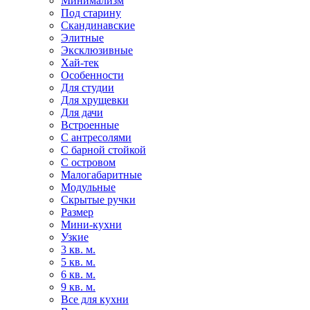
Минимализм
Под старину
Скандинавские
Элитные
Эксклюзивные
Хай-тек
Особенности
Для студии
Для хрущевки
Для дачи
Встроенные
С антресолями
С барной стойкой
С островом
Малогабаритные
Модульные
Скрытые ручки
Размер
Мини-кухни
Узкие
3 кв. м.
5 кв. м.
6 кв. м.
9 кв. м.
Все для кухни