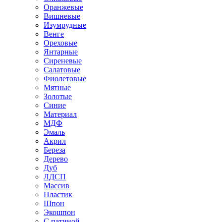
Оранжевые
Вишневые
Изумрудные
Венге
Ореховые
Янтарные
Сиреневые
Салатовые
Фиолетовые
Мятные
Золотые
Синие
Материал
МДФ
Эмаль
Акрил
Береза
Дерево
Дуб
ЛДСП
Массив
Пластик
Шпон
Экошпон
С патиной