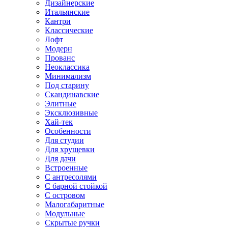
Дизайнерские
Итальянские
Кантри
Классические
Лофт
Модерн
Прованс
Неоклассика
Минимализм
Под старину
Скандинавские
Элитные
Эксклюзивные
Хай-тек
Особенности
Для студии
Для хрущевки
Для дачи
Встроенные
С антресолями
С барной стойкой
С островом
Малогабаритные
Модульные
Скрытые ручки