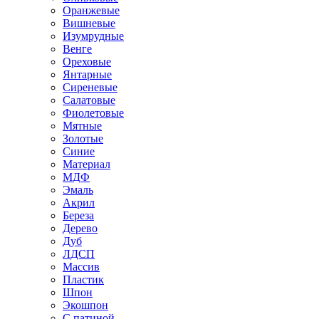
Оранжевые
Вишневые
Изумрудные
Венге
Ореховые
Янтарные
Сиреневые
Салатовые
Фиолетовые
Мятные
Золотые
Синие
Материал
МДФ
Эмаль
Акрил
Береза
Дерево
Дуб
ЛДСП
Массив
Пластик
Шпон
Экошпон
С патиной