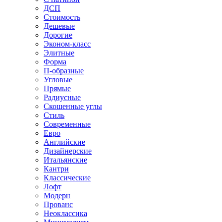
ДСП
Стоимость
Дешевые
Дорогие
Эконом-класс
Элитные
Форма
П-образные
Угловые
Прямые
Радиусные
Скошенные углы
Стиль
Современные
Евро
Английские
Дизайнерские
Итальянские
Кантри
Классические
Лофт
Модерн
Прованс
Неоклассика