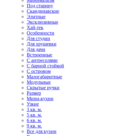
Минимализм
Под старину
Скандинавские
Элитные
Эксклюзивные
Хай-тек
Особенности
Для студии
Для хрущевки
Для дачи
Встроенные
С антресолями
С барной стойкой
С островом
Малогабаритные
Модульные
Скрытые ручки
Размер
Мини-кухни
Узкие
3 кв. м.
5 кв. м.
6 кв. м.
9 кв. м.
Все для кухни