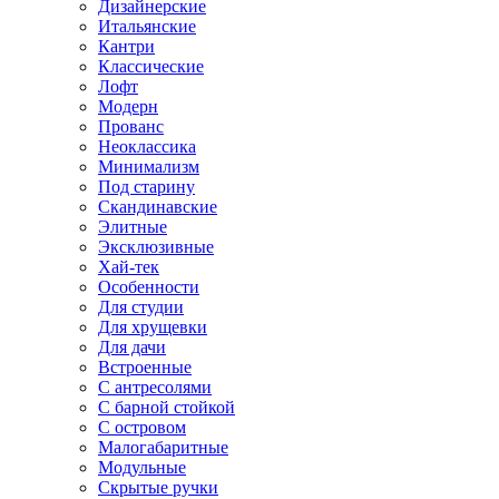
Дизайнерские
Итальянские
Кантри
Классические
Лофт
Модерн
Прованс
Неоклассика
Минимализм
Под старину
Скандинавские
Элитные
Эксклюзивные
Хай-тек
Особенности
Для студии
Для хрущевки
Для дачи
Встроенные
С антресолями
С барной стойкой
С островом
Малогабаритные
Модульные
Скрытые ручки