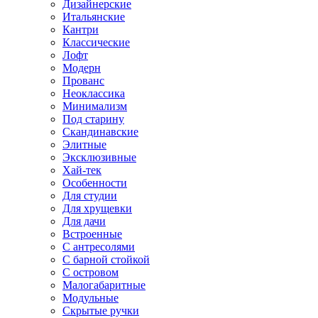
Дизайнерские
Итальянские
Кантри
Классические
Лофт
Модерн
Прованс
Неоклассика
Минимализм
Под старину
Скандинавские
Элитные
Эксклюзивные
Хай-тек
Особенности
Для студии
Для хрущевки
Для дачи
Встроенные
С антресолями
С барной стойкой
С островом
Малогабаритные
Модульные
Скрытые ручки