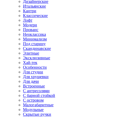
Дизайнерские
Итальянские
Кантри
Классические
Лофт
Модерн
Прованс
Неоклассика
Минимализм
Под старину
Скандинавские
Элитные
Эксклюзивные
Хай-тек
Особенности
Для студии
Для хрущевки
Для дачи
Встроенные
С антресолями
С барной стойкой
С островом
Малогабаритные
Модульные
Скрытые ручки