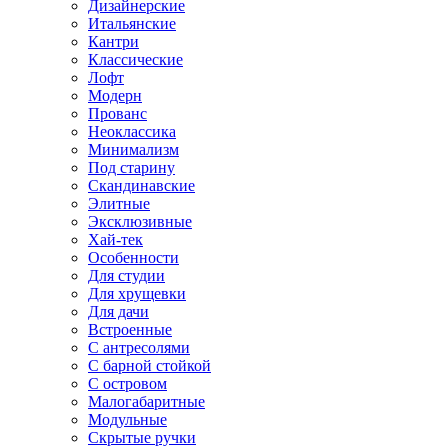
Дизайнерские
Итальянские
Кантри
Классические
Лофт
Модерн
Прованс
Неоклассика
Минимализм
Под старину
Скандинавские
Элитные
Эксклюзивные
Хай-тек
Особенности
Для студии
Для хрущевки
Для дачи
Встроенные
С антресолями
С барной стойкой
С островом
Малогабаритные
Модульные
Скрытые ручки